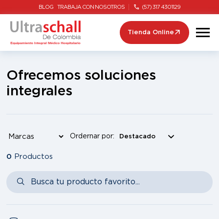
BLOG
TRABAJA CON NOSOTROS
(57) 317 4301129
Tienda Online
Ofrecemos soluciones
integrales
Ordernar por:
0
Productos