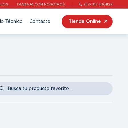
BLOG
TRABAJA CON NOSOTROS
(57) 317 4301129
io Técnico
Contacto
Tienda Online