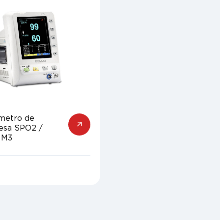
ímetro de
esa SPO2 /
 M3