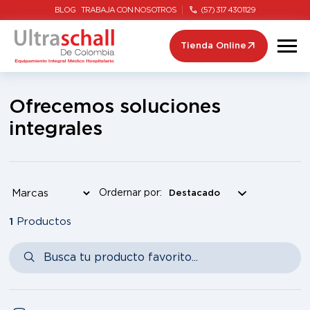
BLOG
TRABAJA CON NOSOTROS
(57) 317 4301129
Tienda Online
Ofrecemos soluciones
integrales
Ordernar por:
1
Productos