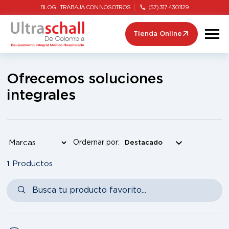
BLOG
TRABAJA CON NOSOTROS
(57) 317 4301129
Tienda Online
Ofrecemos soluciones
integrales
Ordernar por:
1
Productos