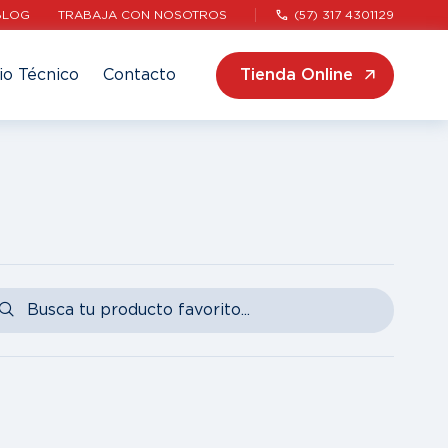
BLOG
TRABAJA CON NOSOTROS
(57) 317 4301129
io Técnico
Contacto
Tienda Online