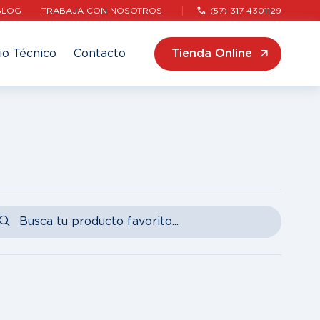
BLOG
TRABAJA CON NOSOTROS
(57) 317 4301129
io Técnico
Contacto
Tienda Online