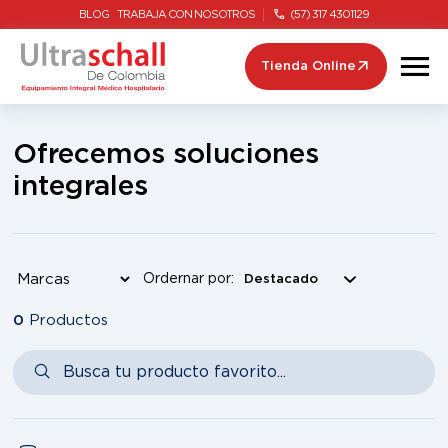
BLOG
TRABAJA CON NOSOTROS
(57) 317 4301129
Tienda Online
Ofrecemos soluciones
integrales
Ordernar por:
0
Productos