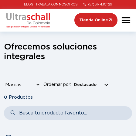
BLOG
TRABAJA CON NOSOTROS
(57) 317 4301129
Tienda Online
Ofrecemos soluciones
integrales
Ordernar por:
0
Productos