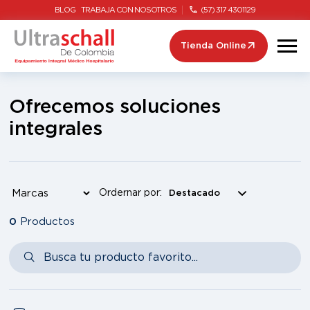
BLOG
TRABAJA CON NOSOTROS
(57) 317 4301129
Tienda Online
Ofrecemos soluciones
integrales
Ordernar por:
0
Productos