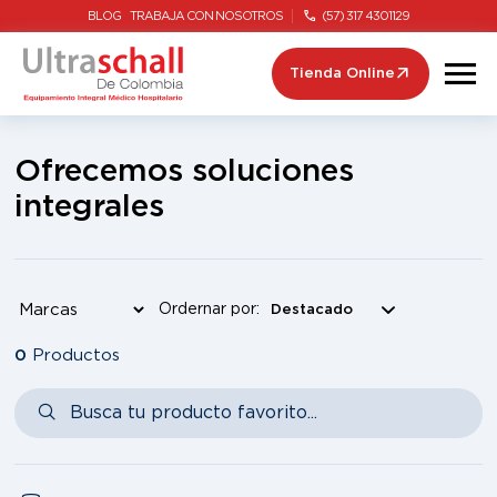
BLOG
TRABAJA CON NOSOTROS
(57) 317 4301129
Tienda Online
Ofrecemos soluciones
integrales
Ordernar por:
0
Productos