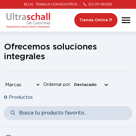
BLOG
TRABAJA CON NOSOTROS
(57) 317 4301129
Tienda Online
Ofrecemos soluciones
integrales
Ordernar por:
0
Productos