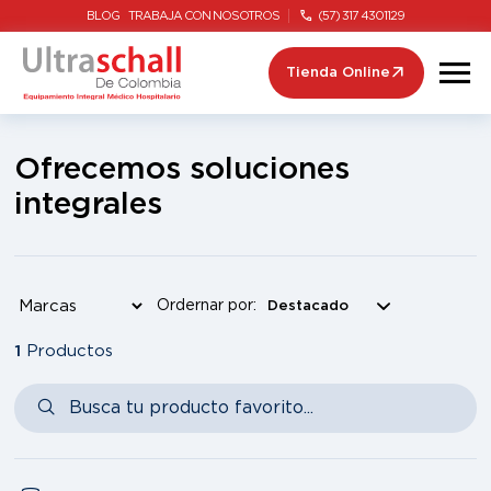
BLOG
TRABAJA CON NOSOTROS
(57) 317 4301129
Tienda Online
Ofrecemos soluciones
integrales
Ordernar por:
1
Productos