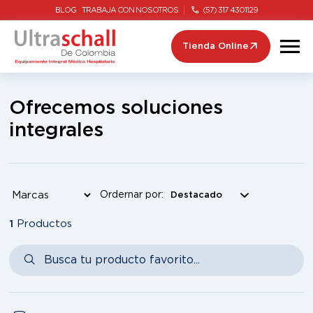
BLOG
TRABAJA CON NOSOTROS
(57) 317 4301129
Tienda Online
Ofrecemos soluciones
integrales
Ordernar por:
1
Productos