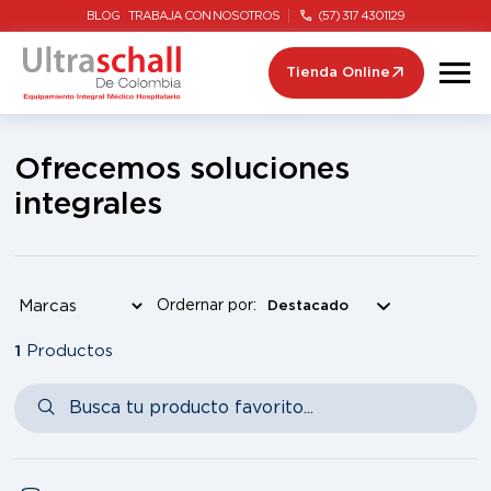
BLOG
TRABAJA CON NOSOTROS
(57) 317 4301129
Tienda Online
Ofrecemos soluciones
integrales
Ordernar por:
1
Productos