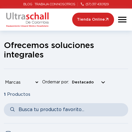
BLOG
TRABAJA CON NOSOTROS
(57) 317 4301129
Tienda Online
Ofrecemos soluciones
integrales
Ordernar por:
1
Productos