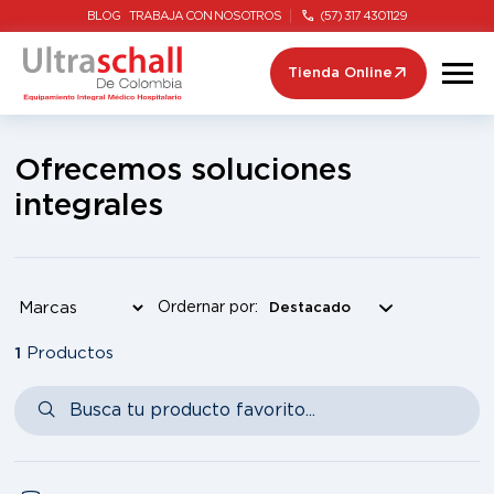
BLOG
TRABAJA CON NOSOTROS
(57) 317 4301129
Tienda Online
Ofrecemos soluciones
integrales
Ordernar por:
1
Productos