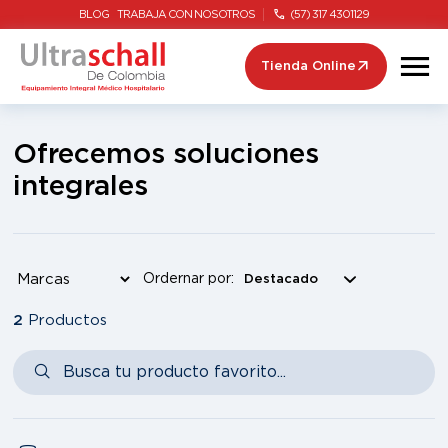
BLOG
TRABAJA CON NOSOTROS
(57) 317 4301129
Tienda Online
Ofrecemos soluciones
integrales
Ordernar por:
2
Productos