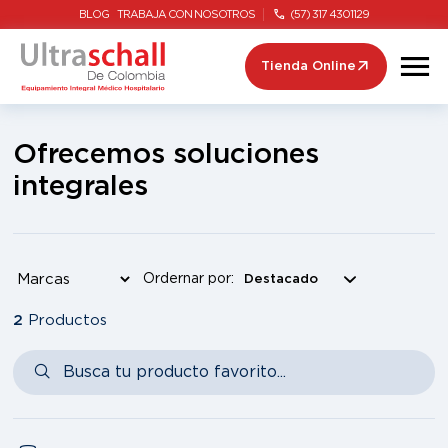
BLOG
TRABAJA CON NOSOTROS
(57) 317 4301129
Tienda Online
Ofrecemos soluciones
integrales
Ordernar por:
2
Productos