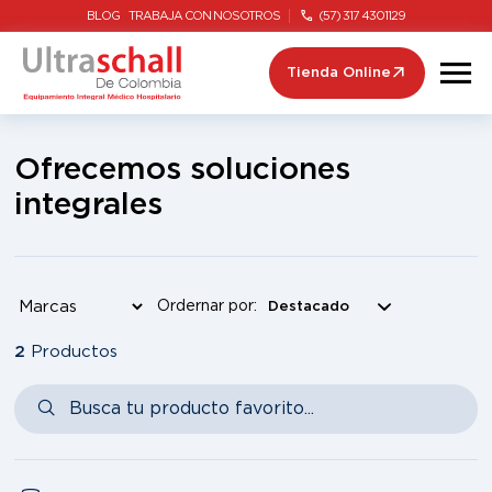
BLOG
TRABAJA CON NOSOTROS
(57) 317 4301129
Tienda Online
Ofrecemos soluciones
integrales
Ordernar por:
2
Productos