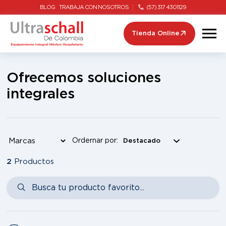
BLOG
TRABAJA CON NOSOTROS
(57) 317 4301129
Tienda Online
Ofrecemos soluciones
integrales
Ordernar por:
2
Productos