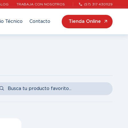
BLOG
TRABAJA CON NOSOTROS
(57) 317 4301129
io Técnico
Contacto
Tienda Online