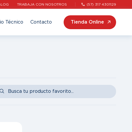
BLOG
TRABAJA CON NOSOTROS
(57) 317 4301129
io Técnico
Contacto
Tienda Online