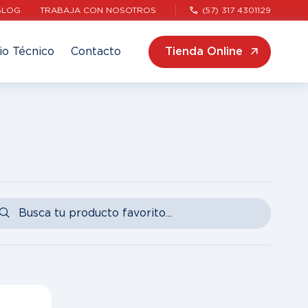
BLOG
TRABAJA CON NOSOTROS
(57) 317 4301129
io Técnico
Contacto
Tienda Online