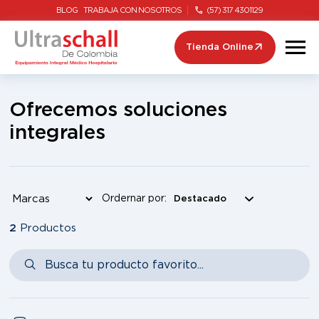
BLOG
TRABAJA CON NOSOTROS
(57) 317 4301129
Tienda Online
Ofrecemos soluciones
integrales
Ordernar por:
2
Productos