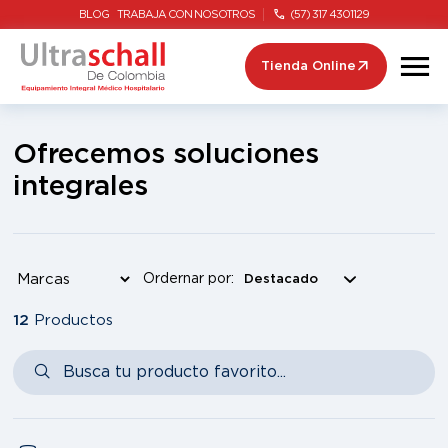
BLOG
TRABAJA CON NOSOTROS
(57) 317 4301129
Tienda Online
Ofrecemos soluciones
integrales
Ordernar por:
12
Productos