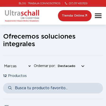
BLOG
TRABAJA CON NOSOTROS
(57) 317 4301129
Tienda Online
Ofrecemos soluciones
integrales
Ordernar por:
12
Productos