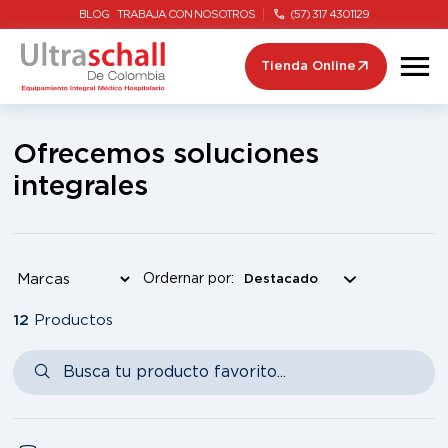
BLOG
TRABAJA CON NOSOTROS
(57) 317 4301129
Tienda Online
Ofrecemos soluciones
integrales
Ordernar por:
12
Productos