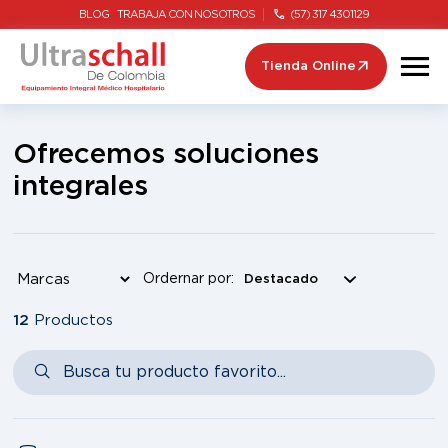
BLOG
TRABAJA CON NOSOTROS
(57) 317 4301129
Tienda Online
Ofrecemos soluciones
integrales
Ordernar por:
12
Productos