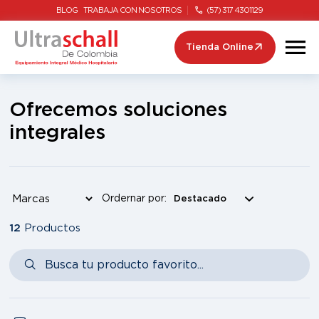
BLOG
TRABAJA CON NOSOTROS
(57) 317 4301129
Tienda Online
Ofrecemos soluciones
integrales
Ordernar por:
12
Productos