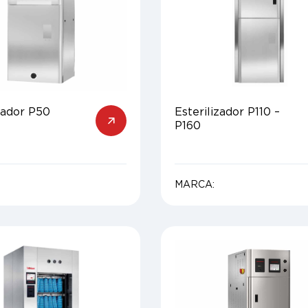
zador P50
Esterilizador P110 –
P160
MARCA: