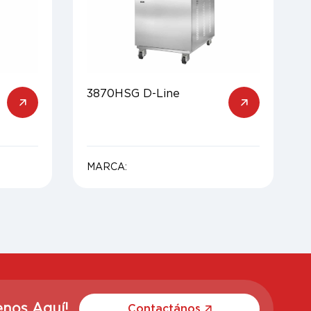
3870HSG D-Line
MARCA:
enos Aquí!
Contactános