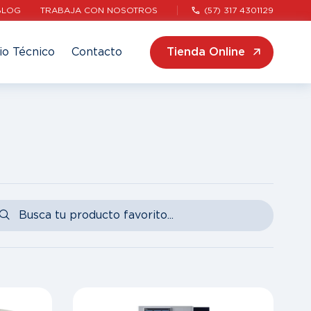
BLOG
TRABAJA CON NOSOTROS
(57) 317 4301129
io Técnico
Contacto
Tienda Online