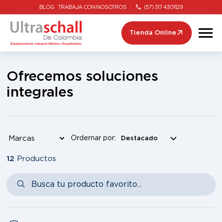
BLOG
TRABAJA CON NOSOTROS
(57) 317 4301129
Tienda Online
Ofrecemos soluciones
integrales
Ordernar por:
12
Productos