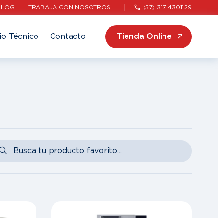
BLOG
TRABAJA CON NOSOTROS
(57) 317 4301129
io Técnico
Contacto
Tienda Online