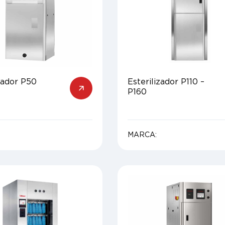
zador P50
Esterilizador P110 –
P160
MARCA: