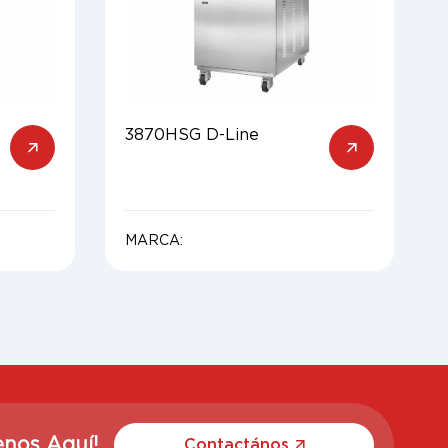
3870HSG D-Line
MARCA:
enos Aquí!
Contactános