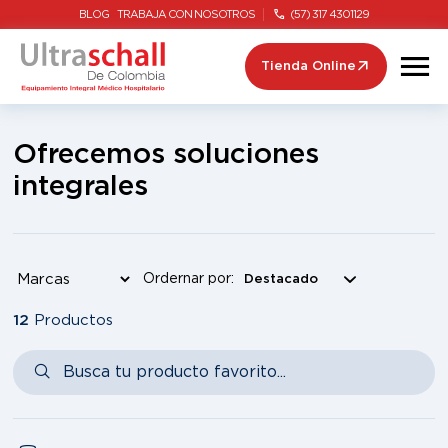
BLOG
TRABAJA CON NOSOTROS
(57) 317 4301129
Tienda Online
Ofrecemos soluciones
integrales
Ordernar por:
12
Productos