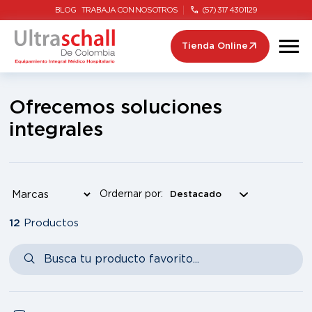
BLOG
TRABAJA CON NOSOTROS
(57) 317 4301129
Tienda Online
Ofrecemos soluciones
integrales
Ordernar por:
12
Productos