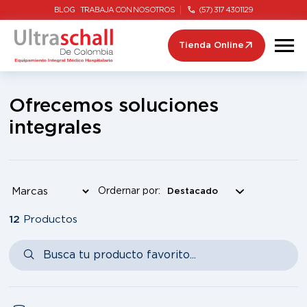
BLOG
TRABAJA CON NOSOTROS
(57) 317 4301129
Tienda Online
Ofrecemos soluciones
integrales
Ordernar por:
12
Productos