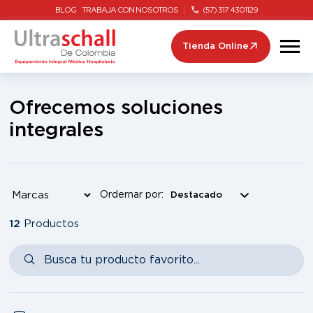
BLOG
TRABAJA CON NOSOTROS
(57) 317 4301129
Tienda Online
Ofrecemos soluciones
integrales
Ordernar por:
12
Productos